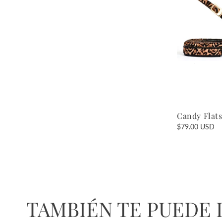
c
t
i
o
n
Candy Flat
Regular
$79.00 USD
:
price
TAMBIÉN TE PUEDE I