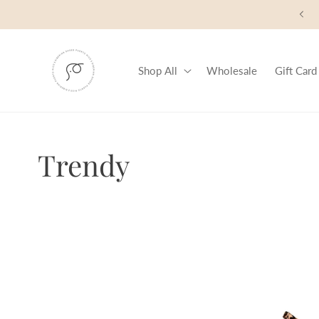
Skip to
content
Shop All
Wholesale
Gift Card
C
Trendy
o
l
l
e