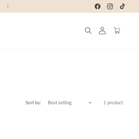
Facebook
Instagram
TikTok
Log
Cart
in
Sort by:
1 product