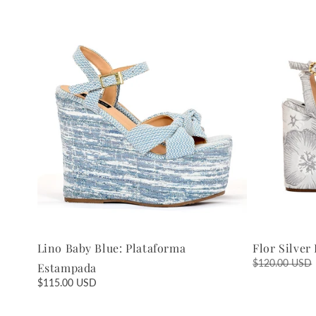
Lino Baby Blue: Plataforma
Flor Silve
Regular
$120.00 USD
Estampada
price
Regular
$115.00 USD
price